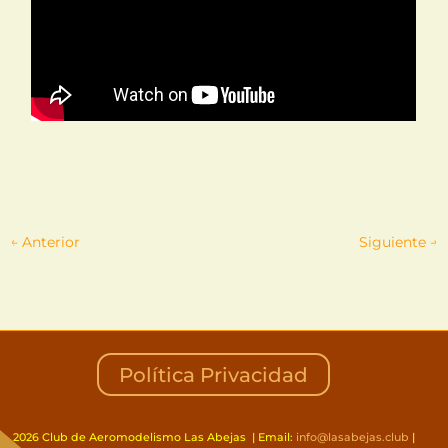
←
Anterior
Siguiente
→
Política Privacidad
2026 Club de Aeromodelismo Las Abejas | Email:
info@lasabejas.club
|