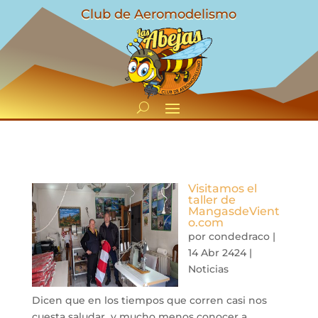
Club de Aeromodelismo
Visitamos el
taller de
MangasdeVient
o.com
por
condedraco
|
14 Abr 2424
|
Noticias
Dicen que en los tiempos que corren casi nos
cuesta saludar y mucho menos conocer a