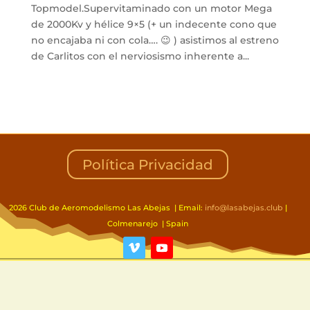
Topmodel.Supervitaminado con un motor Mega
de 2000Kv y hélice 9×5 (+ un indecente cono que
no encajaba ni con cola…. 😉 ) asistimos al estreno
de Carlitos con el nerviosismo inherente a...
Política Privacidad
2026 Club de Aeromodelismo Las Abejas | Email:
info@lasabejas.club
|
Colmenarejo | Spain